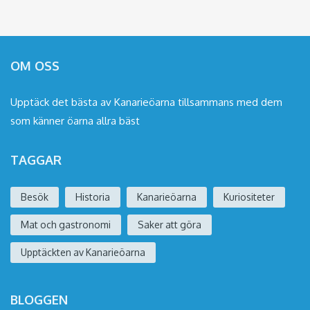
OM OSS
Upptäck det bästa av Kanarieöarna tillsammans med dem
som känner öarna allra bäst
TAGGAR
Besök
Historia
Kanarieöarna
Kuriositeter
Mat och gastronomi
Saker att göra
Upptäckten av Kanarieöarna
BLOGGEN