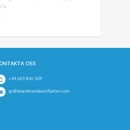
icy
.
ONTAKTA OSS
+34 603 836 509
gc@skandinaviskautflykter.com